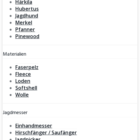
Härkila
Hubertus
Jagdhund
Merkel
Pfanner
Pinewood
Materialien
Faserpelz
Fleece
Loden
Softshell
Wolle
Jagdmesser
Einhandmesser
Hirschfänger / Saufänger
Jagdnicker