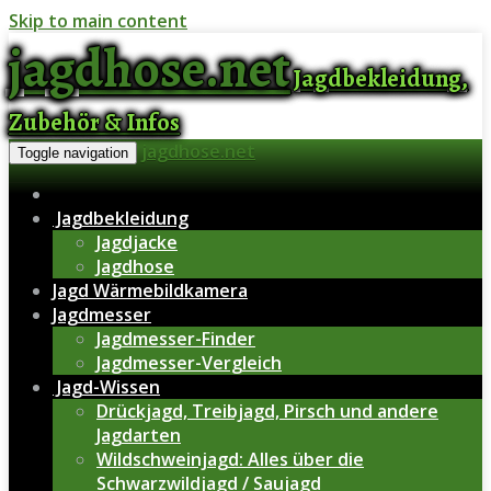
Skip to main content
jagdhose.net
Jagdbekleidung,
Zubehör & Infos
jagdhose.net
Toggle navigation
Jagdbekleidung
Jagdjacke
Jagdhose
Jagd Wärmebildkamera
Jagdmesser
Jagdmesser-Finder
Jagdmesser-Vergleich
Jagd-Wissen
Drückjagd, Treibjagd, Pirsch und andere
Jagdarten
Wildschweinjagd: Alles über die
Schwarzwildjagd / Saujagd