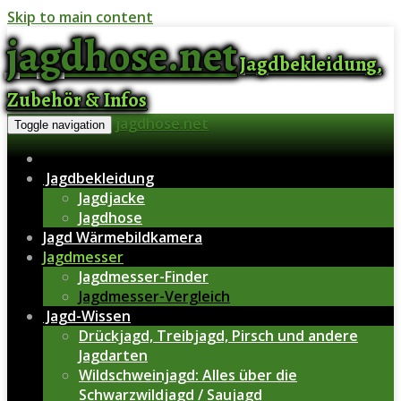
Skip to main content
jagdhose.net
Jagdbekleidung,
Zubehör & Infos
jagdhose.net
Toggle navigation
Jagdbekleidung
Jagdjacke
Jagdhose
Jagd Wärmebildkamera
Jagdmesser
Jagdmesser-Finder
Jagdmesser-Vergleich
Jagd-Wissen
Drückjagd, Treibjagd, Pirsch und andere
Jagdarten
Wildschweinjagd: Alles über die
Schwarzwildjagd / Saujagd