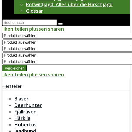
Rotwildjagd: Alles über die Hirschjagd
Glossar
liken
teilen
plussen
sharen
Vergleichen
liken
teilen
plussen
sharen
Hersteller
Blaser
Deerhunter
Fjällräven
Härkila
Hubertus
Jagdhund