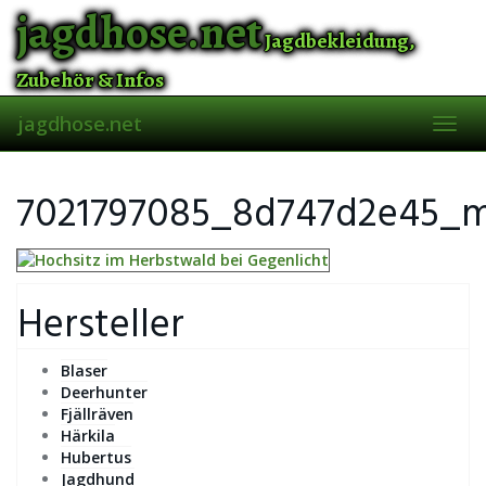
Skip
jagdhose.net
to
Jagdbekleidung,
main
content
Zubehör & Infos
jagdhose.net
Toggl
navig
7021797085_8d747d2e45_m
Hersteller
Blaser
Deerhunter
Fjällräven
Härkila
Hubertus
Jagdhund