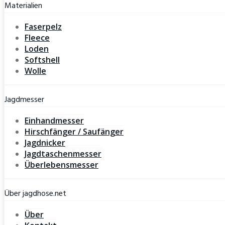
Materialien
Faserpelz
Fleece
Loden
Softshell
Wolle
Jagdmesser
Einhandmesser
Hirschfänger / Saufänger
Jagdnicker
Jagdtaschenmesser
Überlebensmesser
Über jagdhose.net
Über