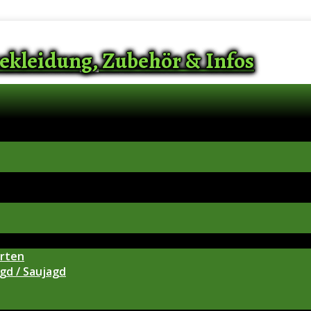
ekleidung, Zubehör & Infos
arten
gd / Saujagd