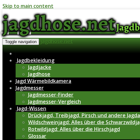
Skip to main content
jagdhose.net
Jagdb
jagdhose.net
Toggle navigation
Jagdbekleidung
Jagdjacke
Jagdhose
Jagd Wärmebildkamera
Jagdmesser
Jagdmesser-Finder
Jagdmesser-Vergleich
Jagd-Wissen
Drückjagd, Treibjagd, Pirsch und andere Jagd
Wildschweinjagd: Alles über die Schwarzwildja
Rotwildjagd: Alles über die Hirschjagd
Glossar