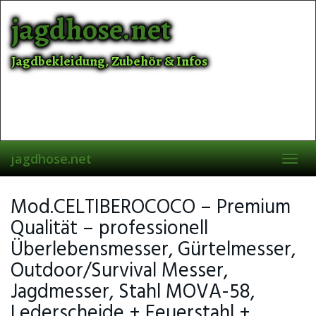
Skip
jagdhose.net
to
main
content
Jagdbekleidung, Zubehör & Infos
jagdhose.net
Toggl
navig
Mod.CELTIBEROCOCO – Premium
Qualität – professionell
Überlebensmesser, Gürtelmesser,
Outdoor/Survival Messer,
Jagdmesser, Stahl MOVA-58,
Lederscheide + Feuerstahl +