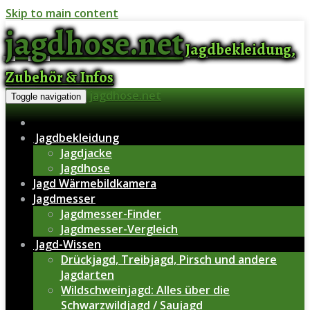
Skip to main content
jagdhose.net
Jagdbekleidung,
Zubehör & Infos
jagdhose.net
Toggle navigation
Jagdbekleidung
Jagdjacke
Jagdhose
Jagd Wärmebildkamera
Jagdmesser
Jagdmesser-Finder
Jagdmesser-Vergleich
Jagd-Wissen
Drückjagd, Treibjagd, Pirsch und andere
Jagdarten
Wildschweinjagd: Alles über die
Schwarzwildjagd / Saujagd