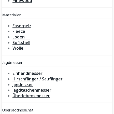
Pinewood
Materialien
Faserpelz
Fleece
Loden
Softshell
Wolle
Jagdmesser
Einhandmesser
Hirschfänger / Saufänger
Jagdnicker
Jagdtaschenmesser
Überlebensmesser
Über jagdhose.net