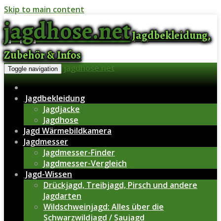
Skip to main content
jagdhose.net
Jagdbekleidung,
Zubehör & Infos
jagdhose.net
Toggle navigation
Jagdbekleidung
Jagdjacke
Jagdhose
Jagd Wärmebildkamera
Jagdmesser
Jagdmesser-Finder
Jagdmesser-Vergleich
Jagd-Wissen
Drückjagd, Treibjagd, Pirsch und andere
Jagdarten
Wildschweinjagd: Alles über die
Schwarzwildjagd / Saujagd