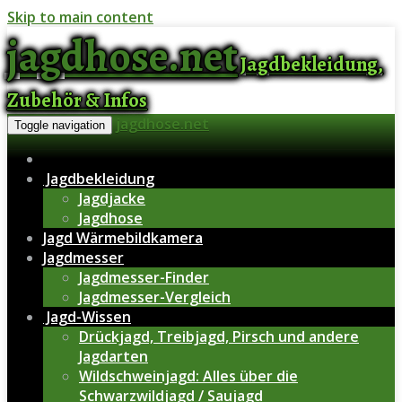
Skip to main content
jagdhose.net
Jagdbekleidung,
Zubehör & Infos
jagdhose.net
Toggle navigation
Jagdbekleidung
Jagdjacke
Jagdhose
Jagd Wärmebildkamera
Jagdmesser
Jagdmesser-Finder
Jagdmesser-Vergleich
Jagd-Wissen
Drückjagd, Treibjagd, Pirsch und andere
Jagdarten
Wildschweinjagd: Alles über die
Schwarzwildjagd / Saujagd