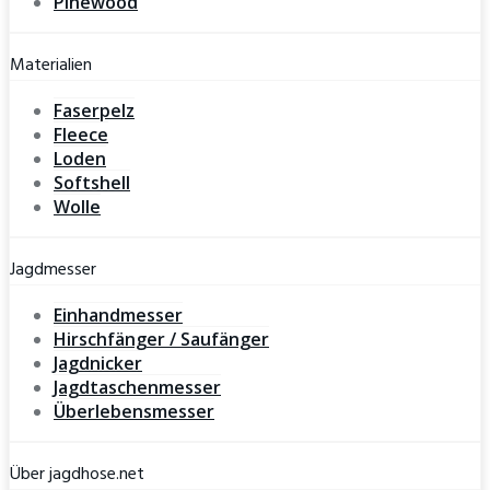
Pinewood
Materialien
Faserpelz
Fleece
Loden
Softshell
Wolle
Jagdmesser
Einhandmesser
Hirschfänger / Saufänger
Jagdnicker
Jagdtaschenmesser
Überlebensmesser
Über jagdhose.net