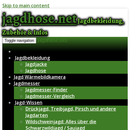
Skip to main content
jagdhose.net
Jagdbekleidung,
Zubehör & Infos
jagdhose.net
Toggle navigation
Jagdbekleidung
Jagdjacke
Jagdhose
Jagd Wärmebildkamera
Jagdmesser
Jagdmesser-Finder
Jagdmesser-Vergleich
Jagd-Wissen
Drückjagd, Treibjagd, Pirsch und andere
Jagdarten
Wildschweinjagd: Alles über die
Schwarzwildjagd / Saujagd