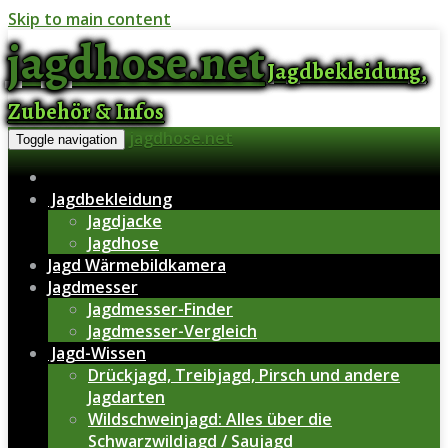
Skip to main content
jagdhose.net
Jagdbekleidung,
Zubehör & Infos
jagdhose.net
Toggle navigation
Jagdbekleidung
Jagdjacke
Jagdhose
Jagd Wärmebildkamera
Jagdmesser
Jagdmesser-Finder
Jagdmesser-Vergleich
Jagd-Wissen
Drückjagd, Treibjagd, Pirsch und andere
Jagdarten
Wildschweinjagd: Alles über die
Schwarzwildjagd / Saujagd