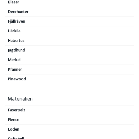
Blaser
Deerhunter
Fjällräven
Härkila
Hubertus
Jagdhund
Merkel
Pfanner
Pinewood
Materialien
Faserpelz
Fleece
Loden
Softshell