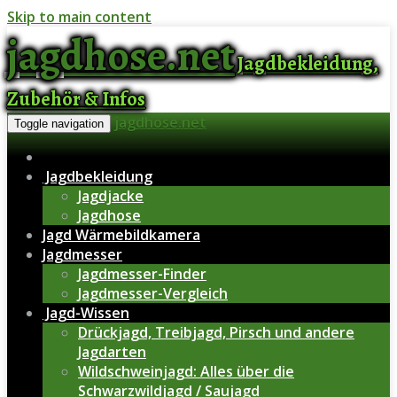
Skip to main content
jagdhose.net
Jagdbekleidung,
Zubehör & Infos
jagdhose.net
Toggle navigation
Jagdbekleidung
Jagdjacke
Jagdhose
Jagd Wärmebildkamera
Jagdmesser
Jagdmesser-Finder
Jagdmesser-Vergleich
Jagd-Wissen
Drückjagd, Treibjagd, Pirsch und andere
Jagdarten
Wildschweinjagd: Alles über die
Schwarzwildjagd / Saujagd