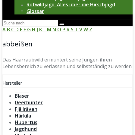
Rotwildjagd: Alles über die Hirschjagd
Glossar
A
B
C
D
E
F
G
H
J
K
L
M
N
O
P
R
S
T
V
W
Z
abbeißen
Das Haarraubwild ermuntert seine Jungen ihren
Lebensbereich zu verlassen und selbstständig zu werden
Hersteller
Blaser
Deerhunter
Fjällräven
Härkila
Hubertus
Jagdhund