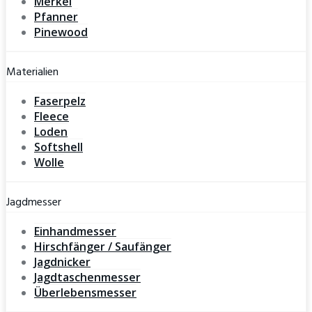
Merkel
Pfanner
Pinewood
Materialien
Faserpelz
Fleece
Loden
Softshell
Wolle
Jagdmesser
Einhandmesser
Hirschfänger / Saufänger
Jagdnicker
Jagdtaschenmesser
Überlebensmesser