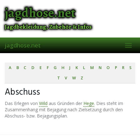
Skip
jagdhose.net
to
main
content
Jagdbekleidung, Zubehör & Infos
jagdhose.net
Toggl
navig
A
B
C
D
E
F
G
H
J
K
L
M
N
O
P
R
S
T
V
W
Z
Abschuss
Das Erlegen von
Wild
aus Gründen der
Hege
. Dies steht im
Zusammenhang mit Bejagung nach Zielsetzung durch den
Abschuss- bzw. Bejagungsplan.