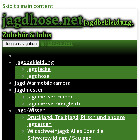
Skip to main content
jagdhose.net
Jagdbekleidung,
Zubehör & Infos
jagdhose.net
Toggle navigation
Jagdbekleidung
Jagdjacke
Jagdhose
Jagd Wärmebildkamera
Jagdmesser
Jagdmesser-Finder
Jagdmesser-Vergleich
Jagd-Wissen
Drückjagd, Treibjagd, Pirsch und andere
Jagdarten
Wildschweinjagd: Alles über die
Schwarzwildjagd / Saujagd