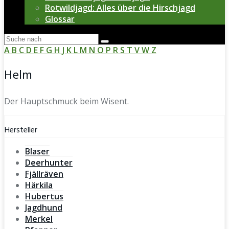
Rotwildjagd: Alles über die Hirschjagd
Glossar
A
B
C
D
E
F
G
H
J
K
L
M
N
O
P
R
S
T
V
W
Z
Helm
Der Hauptschmuck beim Wisent.
Hersteller
Blaser
Deerhunter
Fjällräven
Härkila
Hubertus
Jagdhund
Merkel