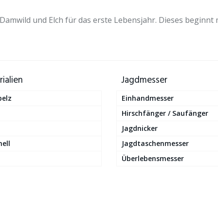
, Damwild und Elch für das erste Lebensjahr. Dieses beginn
ialien
Jagdmesser
pelz
Einhandmesser
Hirschfänger / Saufänger
Jagdnicker
ell
Jagdtaschenmesser
Überlebensmesser