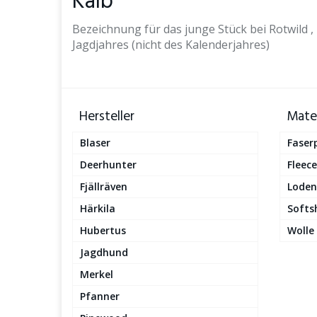
Kalb
Bezeichnung für das junge Stück bei Rotwild 
Jagdjahres (nicht des Kalenderjahres)
Hersteller
Mater
Blaser
Faser
Deerhunter
Fleece
Fjällräven
Loden
Härkila
Softsh
Hubertus
Wolle
Jagdhund
Merkel
Pfanner