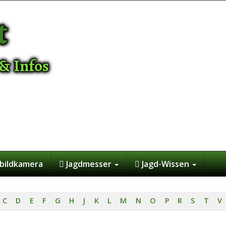
t
& Infos
bildkamera
Jagdmesser
Jagd-Wissen
C
D
E
F
G
H
J
K
L
M
N
O
P
R
S
T
V