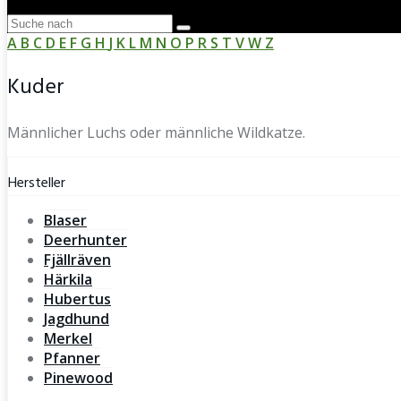
A
B
C
D
E
F
G
H
J
K
L
M
N
O
P
R
S
T
V
W
Z
Kuder
Männlicher Luchs oder männliche Wildkatze.
Hersteller
Blaser
Deerhunter
Fjällräven
Härkila
Hubertus
Jagdhund
Merkel
Pfanner
Pinewood