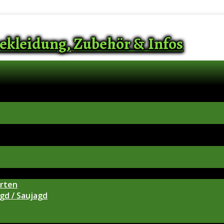
ekleidung, Zubehör & Infos
arten
gd / Saujagd