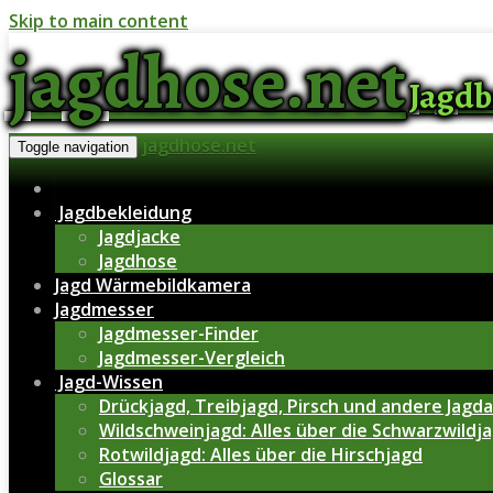
Skip to main content
jagdhose.net
Jagdb
jagdhose.net
Toggle navigation
Jagdbekleidung
Jagdjacke
Jagdhose
Jagd Wärmebildkamera
Jagdmesser
Jagdmesser-Finder
Jagdmesser-Vergleich
Jagd-Wissen
Drückjagd, Treibjagd, Pirsch und andere Jagd
Wildschweinjagd: Alles über die Schwarzwildja
Rotwildjagd: Alles über die Hirschjagd
Glossar