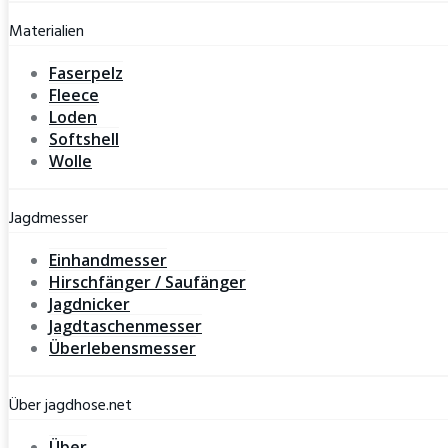
Materialien
Faserpelz
Fleece
Loden
Softshell
Wolle
Jagdmesser
Einhandmesser
Hirschfänger / Saufänger
Jagdnicker
Jagdtaschenmesser
Überlebensmesser
Über jagdhose.net
Über