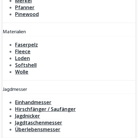
Merkel
Pfanner
Pinewood
Materialien
Faserpelz
Fleece
Loden
Softshell
Wolle
Jagdmesser
Einhandmesser
Hirschfänger / Saufänger
Jagdnicker
Jagdtaschenmesser
Überlebensmesser