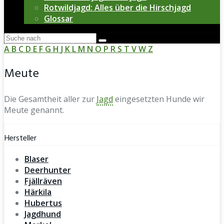
Rotwildjagd: Alles über die Hirschjagd
Glossar
A
B
C
D
E
F
G
H
J
K
L
M
N
O
P
R
S
T
V
W
Z
Meute
Die Gesamtheit aller zur
Jagd
eingesetzten Hunde wir
Meute genannt.
Hersteller
Blaser
Deerhunter
Fjällräven
Härkila
Hubertus
Jagdhund