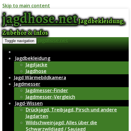
Skip to main content
jagdhose.net
Jagdbekleidung,
Zubehör & Infos
jagdhose.net
Toggle navigation
Jagdbekleidung
Jagdjacke
Jagdhose
Jagd Wärmebildkamera
Jagdmesser
Jagdmesser-Finder
Jagdmesser-Vergleich
Jagd-Wissen
Drückjagd, Treibjagd, Pirsch und andere
Jagdarten
Wildschweinjagd: Alles über die
Schwarzwildjagd / Saujagd