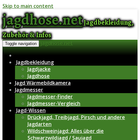
Skip to main content
jagdhose.net
Jagdbekleidung,
Zubehör & Infos
jagdhose.net
Toggle navigation
Jagdbekleidung
Jagdjacke
Jagdhose
Jagd Wärmebildkamera
Jagdmesser
Jagdmesser-Finder
Jagdmesser-Vergleich
Jagd-Wissen
Drückjagd, Treibjagd, Pirsch und andere
Jagdarten
Wildschweinjagd: Alles über die
Schwarzwildjagd / Saujagd