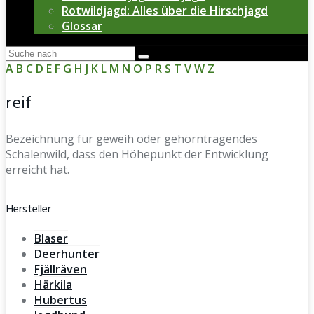
Rotwildjagd: Alles über die Hirschjagd
Glossar
A
B
C
D
E
F
G
H
J
K
L
M
N
O
P
R
S
T
V
W
Z
reif
Bezeichnung für geweih oder gehörntragendes
Schalenwild, dass den Höhepunkt der Entwicklung
erreicht hat.
Hersteller
Blaser
Deerhunter
Fjällräven
Härkila
Hubertus