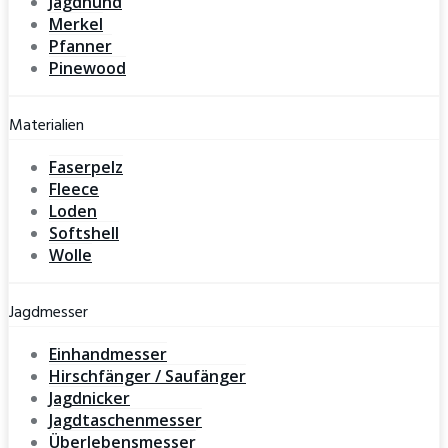
Jagdhund
Merkel
Pfanner
Pinewood
Materialien
Faserpelz
Fleece
Loden
Softshell
Wolle
Jagdmesser
Einhandmesser
Hirschfänger / Saufänger
Jagdnicker
Jagdtaschenmesser
Überlebensmesser