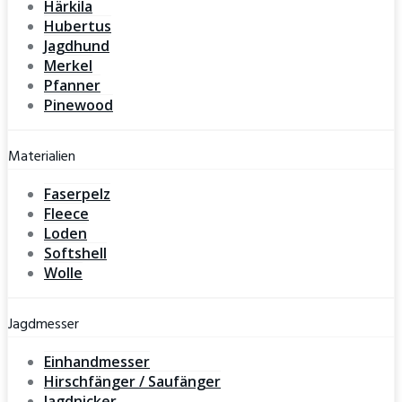
Härkila
Hubertus
Jagdhund
Merkel
Pfanner
Pinewood
Materialien
Faserpelz
Fleece
Loden
Softshell
Wolle
Jagdmesser
Einhandmesser
Hirschfänger / Saufänger
Jagdnicker