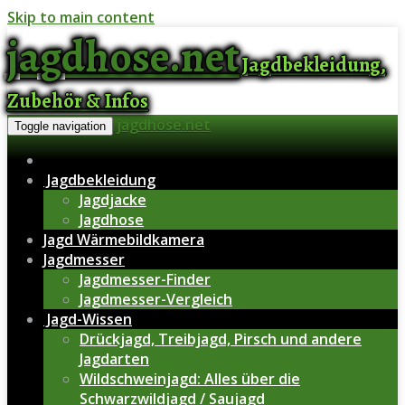
Skip to main content
jagdhose.net
Jagdbekleidung,
Zubehör & Infos
jagdhose.net
Toggle navigation
Jagdbekleidung
Jagdjacke
Jagdhose
Jagd Wärmebildkamera
Jagdmesser
Jagdmesser-Finder
Jagdmesser-Vergleich
Jagd-Wissen
Drückjagd, Treibjagd, Pirsch und andere
Jagdarten
Wildschweinjagd: Alles über die
Schwarzwildjagd / Saujagd