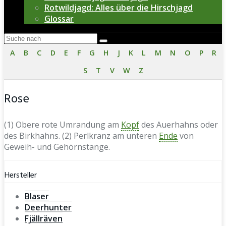
Rotwildjagd: Alles über die Hirschjagd
Glossar
A
B
C
D
E
F
G
H
J
K
L
M
N
O
P
R
S
T
V
W
Z
Rose
(1) Obere rote Umrandung am
Kopf
des Auerhahns oder
des Birkhahns. (2) Perlkranz am unteren
Ende
von
Geweih- und Gehörnstange.
Hersteller
Blaser
Deerhunter
Fjällräven