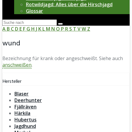
Rotwildjagd: Alles über die Hirschjagd
Glossar
A
B
C
D
E
F
G
H
J
K
L
M
N
O
P
R
S
T
V
W
Z
wund
Bezeichnung für krank oder angeschweißt. Siehe auch
anschweißen
.
Hersteller
Blaser
Deerhunter
Fjällräven
Härkila
Hubertus
Jagdhund