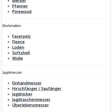
Merkel
Pfanner
Pinewood
Materialien
Faserpelz
Fleece
Loden
Softshell
Wolle
Jagdmesser
Einhandmesser
Hirschfänger / Saufänger
Jagdnicker
Jagdtaschenmesser
Überlebensmesser