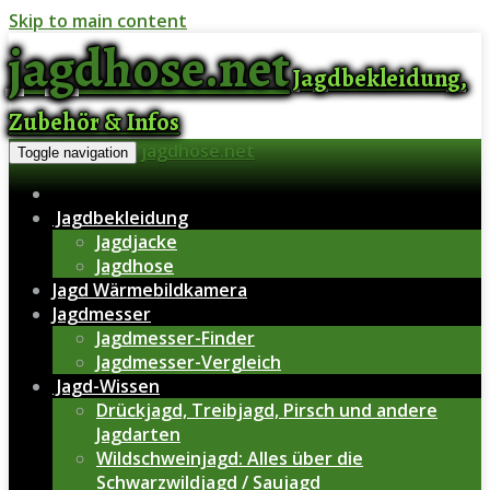
Skip to main content
jagdhose.net
Jagdbekleidung,
Zubehör & Infos
jagdhose.net
Toggle navigation
Jagdbekleidung
Jagdjacke
Jagdhose
Jagd Wärmebildkamera
Jagdmesser
Jagdmesser-Finder
Jagdmesser-Vergleich
Jagd-Wissen
Drückjagd, Treibjagd, Pirsch und andere
Jagdarten
Wildschweinjagd: Alles über die
Schwarzwildjagd / Saujagd