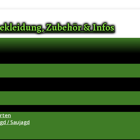
ekleidung, Zubehör & Infos
arten
gd / Saujagd