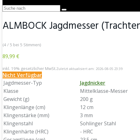
ALMBOCK Jagdmesser (Trachtenme
(4 / 5 bei 5 Stimmen)
89,99 €
inkl. 19% gesetzlicher MwSt.
Zuletzt aktualisiert am: 2026-08-05 23:39
Nicht Verfügbar
Jagdmesser-Typ
Jagdnicker
Klasse
Mittelklasse-Messer
Gewicht (g)
200 g
Klingenlänge (cm)
12 cm
Klingenstärke (mm)
3 mm
Klingenstahl
Sohlinger Stahl
Klingenhärte (HRC)
- HRC
Gesamtlänge (cm)
23.5 cm