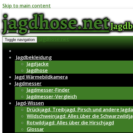
Skip to main content
jagdhose.net
Jagdb
jagdhose.net
Toggle navigation
Jagdbekleidung
Jagdjacke
Jagdhose
Jagd Wärmebildkamera
Jagdmesser
Jagdmesser-Finder
Jagdmesser-Vergleich
Jagd-Wissen
Drückjagd, Treibjagd, Pirsch und andere Jagd
Wildschweinjagd: Alles über die Schwarzwildja
Rotwildjagd: Alles über die Hirschjagd
Glossar