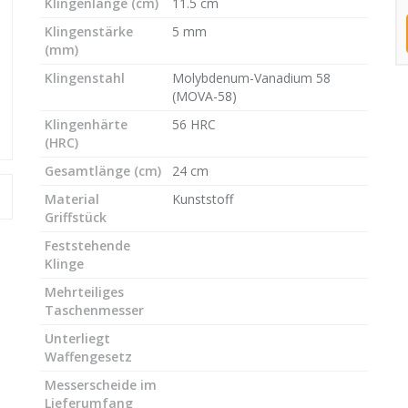
Klingenlänge (cm)
11.5 cm
Klingenstärke
5 mm
(mm)
Klingenstahl
Molybdenum-Vanadium 58
(MOVA-58)
Klingenhärte
56 HRC
(HRC)
Gesamtlänge (cm)
24 cm
Material
Kunststoff
Griffstück
Feststehende
Klinge
Mehrteiliges
Taschenmesser
Unterliegt
Waffengesetz
Messerscheide im
Lieferumfang