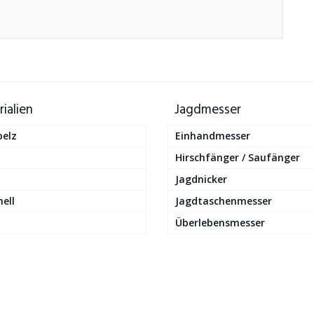
ialien
Jagdmesser
pelz
Einhandmesser
Hirschfänger / Saufänger
Jagdnicker
ell
Jagdtaschenmesser
Überlebensmesser