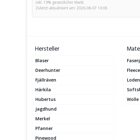
inkl. 19% gesetzlicher MwSt.
Zuletzt aktualisiert am: 2026-08-07 10:06
Hersteller
Mater
Blaser
Faser
Deerhunter
Fleece
Fjällräven
Loden
Härkila
Softsh
Hubertus
Wolle
Jagdhund
Merkel
Pfanner
Pinewood