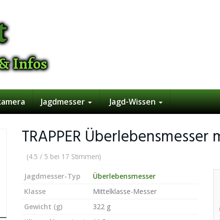
t
& Infos
kamera
Jagdmesser
Jagd-Wissen
TRAPPER Überlebensmesser mi
(4.5 / 5 bei 17 Stimmen)
Jagdmesser-Typ
Überlebensmesser
Klasse
Mittelklasse-Messer
Gewicht (g)
322 g