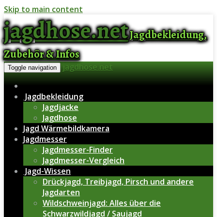
Skip to main content
jagdhose.net
Jagdbekleidung,
Zubehör & Infos
jagdhose.net
Toggle navigation
Jagdbekleidung
Jagdjacke
Jagdhose
Jagd Wärmebildkamera
Jagdmesser
Jagdmesser-Finder
Jagdmesser-Vergleich
Jagd-Wissen
Drückjagd, Treibjagd, Pirsch und andere
Jagdarten
Wildschweinjagd: Alles über die
Schwarzwildjagd / Saujagd