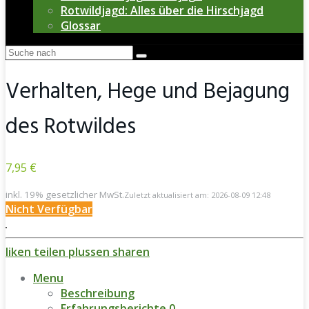
Rotwildjagd: Alles über die Hirschjagd
Glossar
Verhalten, Hege und Bejagung
des Rotwildes
7,95 €
inkl. 19% gesetzlicher MwSt.
Zuletzt aktualisiert am: 2026-08-09 12:48
Nicht Verfügbar
liken
teilen
plussen
sharen
Menu
Beschreibung
Erfahrungsberichte
0