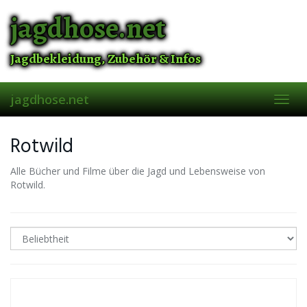
Skip
jagdhose.net
to
main
content
Jagdbekleidung, Zubehör & Infos
jagdhose.net
Toggl
navig
Rotwild
Alle Bücher und Filme über die Jagd und Lebensweise von
Rotwild.