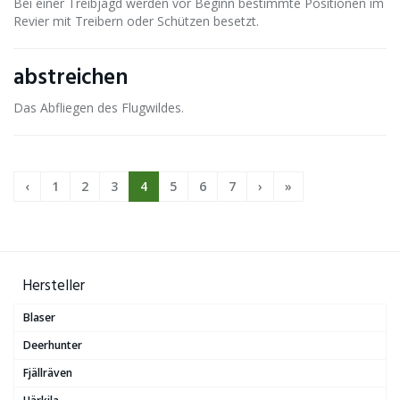
Bei einer Treibjagd werden vor Beginn bestimmte Positionen im
Revier mit Treibern oder Schützen besetzt.
abstreichen
Das Abfliegen des Flugwildes.
‹
1
2
3
4
5
6
7
›
»
Hersteller
Blaser
Deerhunter
Fjällräven