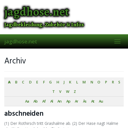
Skip
jagdhose.net
to
main
content
Jagdbekleidung, Zubehör & Infos
jagdhose.net
Toggl
navig
Archiv
A
B
C
D
E
F
G
H
J
K
L
M
N
O
P
R
S
T
V
W
Z
Aa
Ab
Af
Al
An
Ap
Ar
Äs
At
Au
abschneiden
(1) Der Rothirsch tritt Grashalme ab. (2) Der Hase nagt Halme