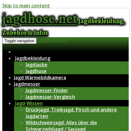
Skip to main content
jagdhose.net
Jagdbekleidung,
Zubehör & Infos
jagdhose.net
Toggle navigation
Jagdbekleidung
Jagdjacke
Jagdhose
Jagd Wärmebildkamera
Jagdmesser
Jagdmesser-Finder
Jagdmesser-Vergleich
Jagd-Wissen
Drückjagd, Treibjagd, Pirsch und andere
Jagdarten
Wildschweinjagd: Alles über die
Schwarzwildjagd / Saujagd