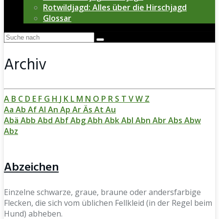
Rotwildjagd: Alles über die Hirschjagd
Glossar
Archiv
A
B
C
D
E
F
G
H
J
K
L
M
N
O
P
R
S
T
V
W
Z
Aa
Ab
Af
Al
An
Ap
Ar
Äs
At
Au
Abä
Abb
Abd
Abf
Abg
Abh
Abk
Abl
Abn
Abr
Abs
Abw
Abz
Abzeichen
Einzelne schwarze, graue, braune oder andersfarbige
Flecken, die sich vom üblichen Fellkleid (in der Regel beim
Hund) abheben.