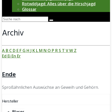
Rotwildjagd: Alles über die Hirschjagd
Glossar
Archiv
A
B
C
D
E
F
G
H
J
K
L
M
N
O
P
R
S
T
V
W
Z
Ed
Ei
En
Er
Ende
Sproßähnlichen Auswüchse an Geweih und Gehörn.
Hersteller
Blaser