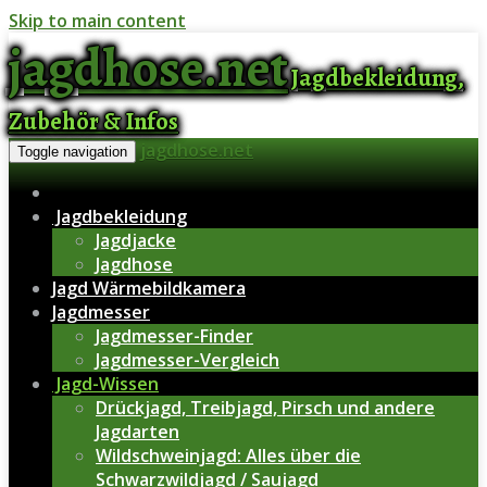
Skip to main content
jagdhose.net
Jagdbekleidung,
Zubehör & Infos
jagdhose.net
Toggle navigation
Jagdbekleidung
Jagdjacke
Jagdhose
Jagd Wärmebildkamera
Jagdmesser
Jagdmesser-Finder
Jagdmesser-Vergleich
Jagd-Wissen
Drückjagd, Treibjagd, Pirsch und andere
Jagdarten
Wildschweinjagd: Alles über die
Schwarzwildjagd / Saujagd