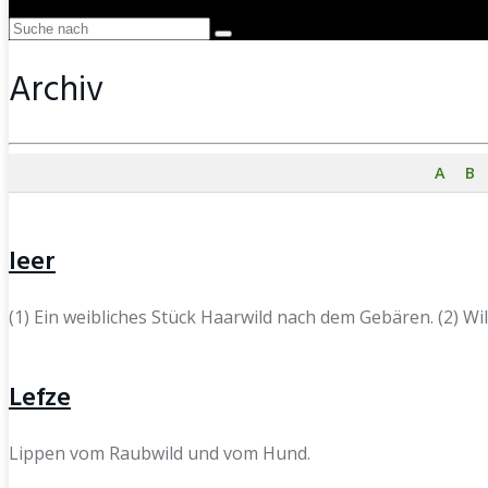
Archiv
A
B
leer
(1) Ein weibliches Stück Haarwild nach dem Gebären. (2) Wi
Lefze
Lippen vom Raubwild und vom Hund.