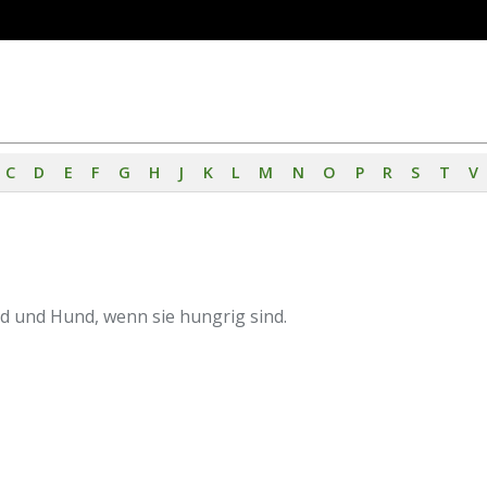
C
D
E
F
G
H
J
K
L
M
N
O
P
R
S
T
V
ld und Hund, wenn sie hungrig sind.