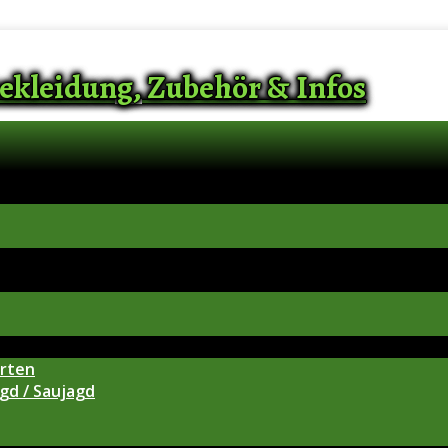
ekleidung, Zubehör & Infos
arten
gd / Saujagd