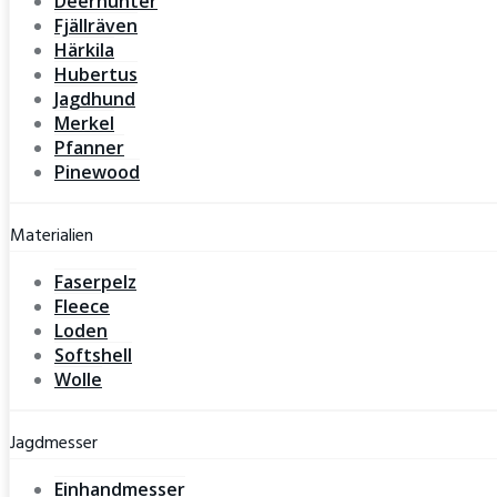
Deerhunter
Fjällräven
Härkila
Hubertus
Jagdhund
Merkel
Pfanner
Pinewood
Materialien
Faserpelz
Fleece
Loden
Softshell
Wolle
Jagdmesser
Einhandmesser