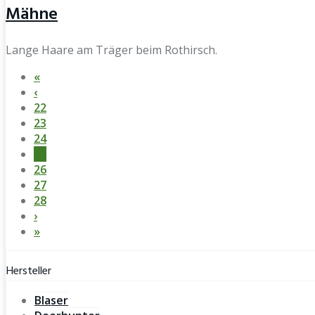
Mähne
Lange Haare am Träger beim Rothirsch.
«
‹
22
23
24
25
26
27
28
›
»
Hersteller
Blaser