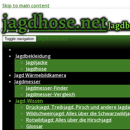
Skip to main content
jagdhose.net
Jagdb
jagdhose.net
Toggle navigation
Jagdbekleidung
Jagdjacke
Jagdhose
Jagd Wärmebildkamera
Jagdmesser
Jagdmesser-Finder
Jagdmesser-Vergleich
Jagd-Wissen
Drückjagd, Treibjagd, Pirsch und andere Jagd
Wildschweinjagd: Alles über die Schwarzwildja
Rotwildjagd: Alles über die Hirschjagd
Glossar