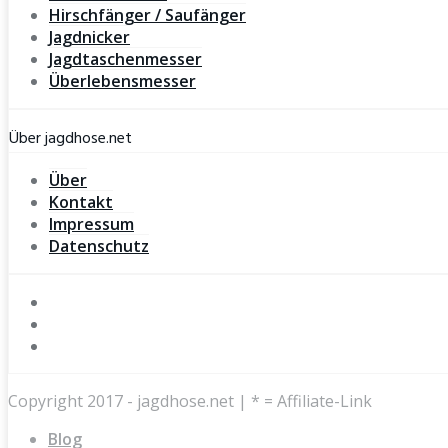
Hirschfänger / Saufänger
Jagdnicker
Jagdtaschenmesser
Überlebensmesser
Über jagdhose.net
Über
Kontakt
Impressum
Datenschutz
Copyright 2017 - jagdhose.net | * = Affiliate-Link
Blog