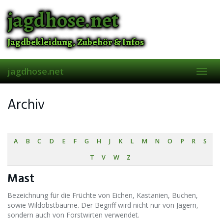
Skip
jagdhose.net
to
main
content
Jagdbekleidung, Zubehör & Infos
jagdhose.net
Toggl
navig
Archiv
A
B
C
D
E
F
G
H
J
K
L
M
N
O
P
R
S
T
V
W
Z
Mast
Bezeichnung für die Früchte von Eichen, Kastanien, Buchen,
sowie Wildobstbäume. Der Begriff wird nicht nur von Jägern,
sondern auch von Forstwirten verwendet.