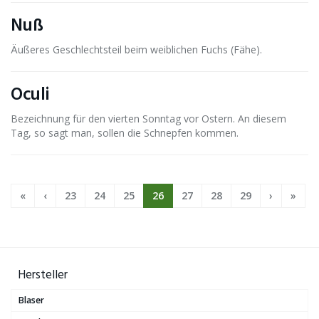
Nuß
Äußeres Geschlechtsteil beim weiblichen Fuchs (Fähe).
Oculi
Bezeichnung für den vierten Sonntag vor Ostern. An diesem
Tag, so sagt man, sollen die Schnepfen kommen.
«
‹
23
24
25
26
27
28
29
›
»
Hersteller
Blaser